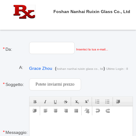
Foshan Nanhai Ruixin Glass Co., Ltd
Da:
Inserisci la tua e-mail...
A:
Grace Zhou
(
)
foshan nanhai ruixin glass co., ltd
Ultimo Login : 8
orario 19 minuti fa
Soggetto:
Messaggio: