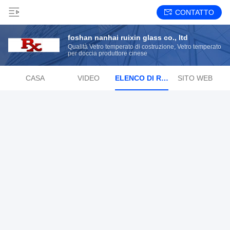
CONTATTO
foshan nanhai ruixin glass co., ltd
Qualità Vetro temperato di costruzione, Vetro temperato
per doccia produttore cinese
CASA
VIDEO
ELENCO DI RIPRODUZIONE
SITO WEB