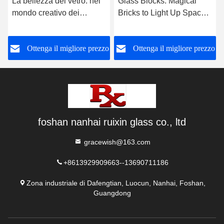
La bellezza del vetro: nel
Glass Blocks: Magical
mondo creativo dei
Bricks to Light Up Spaces
blocchi di vetro e dei
— Product Introduction
blocchi di cristallo
o
Ottenga il migliore prezzo
Ottenga il migliore prezzo
foshan nanhai ruixin glass co., ltd
gracewish@163.com
+8613929909663--13690711186
Zona industriale di Dafengtian, Luocun, Nanhai, Foshan,
Guangdong