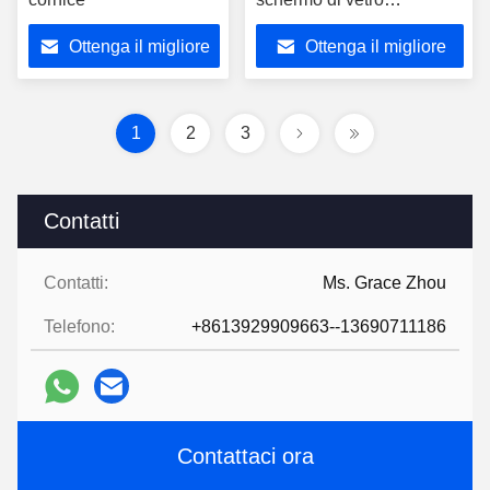
temperato
Ottenga il migliore
Ottenga il migliore
prezzo
prezzo
1
2
3
Contatti
Contatti:
Ms. Grace Zhou
Telefono:
+8613929909663--13690711186
Contattaci ora