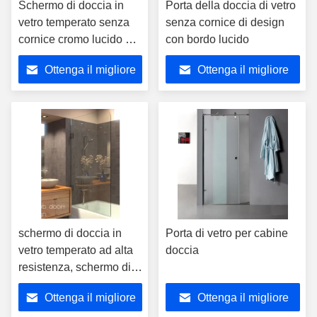
Schermo di doccia in
Porta della doccia di vetro
vetro temperato senza
senza cornice di design
cornice cromo lucido per
con bordo lucido
vasca da bagno
Ottenga il migliore
Ottenga il migliore
prezzo
prezzo
schermo di doccia in
Porta di vetro per cabine
vetro temperato ad alta
doccia
resistenza, schermo di
vasca da bagno in vetro
Ottenga il migliore
Ottenga il migliore
con cerniera