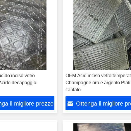
ucido inciso vetro
OEM Acid inciso vetro tempera
Acido decapaggio
Champagne oro e argento Plat
cablato
ga il migliore prezzo
Ottenga il migliore p