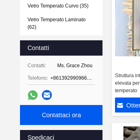
Vetro Temperato Curvo
(35)
Vetro Temperato Laminato
(62)
La E Bassa Ha Isolato Il Vetro
Contatti
(29)
Specchio Da Bagno In Vetro
Contatti:
Ms. Grace Zhou
Temperato
(39)
Struttura i
Telefono:
+8613929909663--13690711186
elevata per
Porta Di Vetro Temperata
(31)
temperato
Schermo Di Doccia In Vetro
Temperato
(31)
Otten
Contattaci ora
Cassa Doccia In Vetro
Temperato
(39)
Spedicaci
Blocchetti Del Mattone Di