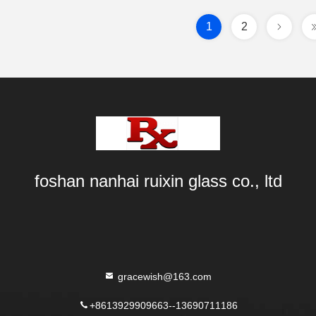
1
2
foshan nanhai ruixin glass co., ltd
gracewish@163.com
+8613929909663--13690711186