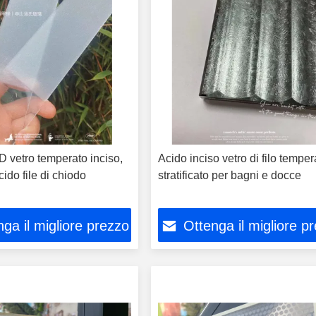
vetro temperato inciso,
Acido inciso vetro di filo temper
cido file di chiodo
stratificato per bagni e docce
ga il migliore prezzo
Ottenga il migliore p