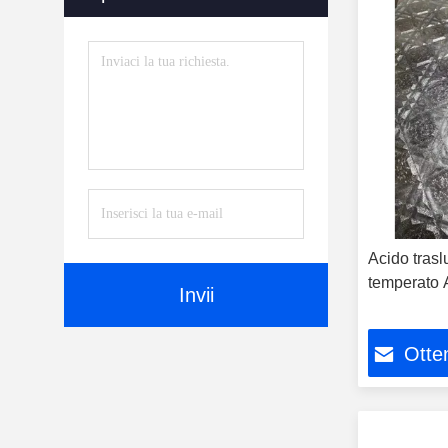
Vetro
(47)
Vetro Di Vuoto
(2)
Accessori
(5)
Acido trasl
temperato 
Invii
Otten