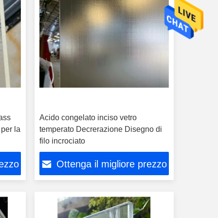
ass
Acido congelato inciso vetro
per la
temperato Decrerazione Disegno di
filo incrociato
rezzo
Ottenga il migliore prezzo