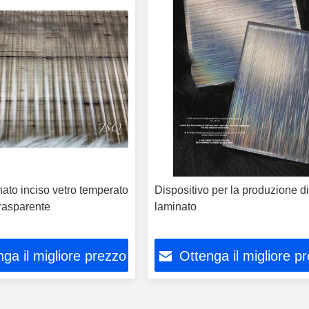
ato inciso vetro temperato
Dispositivo per la produzione di
 trasparente
laminato
ga il migliore prezzo
Ottenga il migliore p