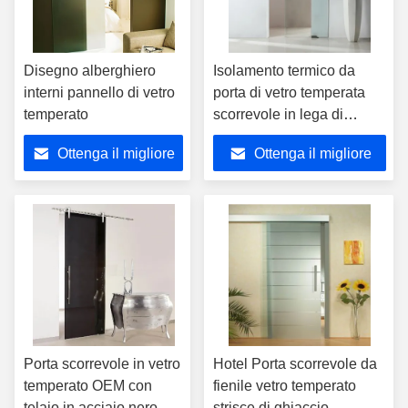
Disegno alberghiero
Isolamento termico da
interni pannello di vetro
porta di vetro temperata
temperato
scorrevole in lega di
alluminio
Ottenga il migliore
Ottenga il migliore
prezzo
prezzo
Porta scorrevole in vetro
Hotel Porta scorrevole da
temperato OEM con
fienile vetro temperato
telaio in acciaio nero
strisce di ghiaccio