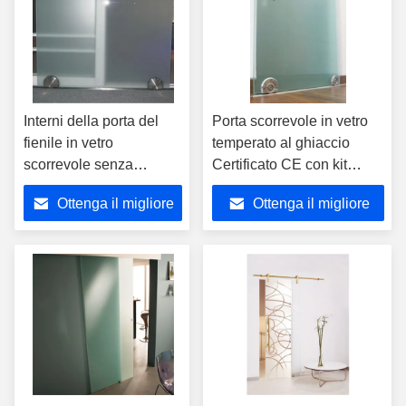
Interni della porta del
Porta scorrevole in vetro
fienile in vetro
temperato al ghiaccio
scorrevole senza
Certificato CE con kit
cornice con kit hardware
hardware
Ottenga il migliore
Ottenga il migliore
e maniglia della porta
prezzo
prezzo