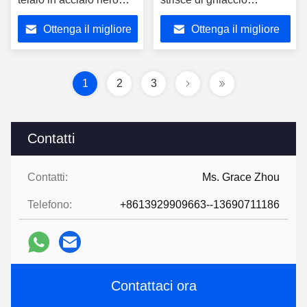
opaco
trasparente isolato
Ottenga il migliore
Ottenga il migliore
prezzo
prezzo
1
2
3
Contatti
Contatti:
Ms. Grace Zhou
Telefono:
+8613929909663--13690711186
Contattaci ora