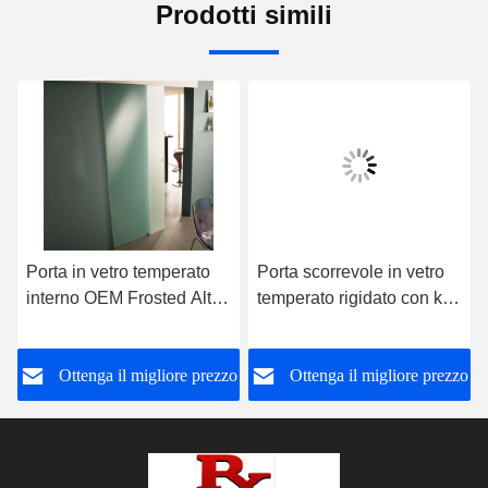
Prodotti simili
Porta in vetro temperato
Porta scorrevole in vetro
interno OEM Frosted Alta
temperato rigidato con kit
resistenza al suono
hardware
o
Ottenga il migliore prezzo
Ottenga il migliore prezzo