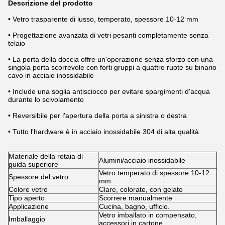
Descrizione del prodotto
• Vetro trasparente di lusso, temperato, spessore 10-12 mm
• Progettazione avanzata di vetri pesanti completamente senza
telaio
• La porta della doccia offre un'operazione senza sforzo con una
singola porta scorrevole con forti gruppi a quattro ruote su binario
cavo in acciaio inossidabile
• Include una soglia antisciocco per evitare spargimenti d'acqua
durante lo scivolamento
• Reversibile per l'apertura della porta a sinistra o destra
• Tutto l'hardware è in acciaio inossidabile 304 di alta qualità
Materiale della rotaia di
Alumini/acciaio inossidabile
guida superiore
Vetro temperato di spessore 10-12
Spessore del vetro
mm
Colore vetro
Clare, colorate, con gelato
Tipo aperto
Scorrere manualmente
Applicazione
Cucina, bagno, ufficio.
Vetro imballato in compensato,
Imballaggio
accessori in cartone