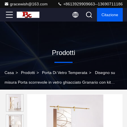
gracewish@163.com
+8613929909663--13690711186
Citazione
Prodotti
Casa
>
Prodotti
>
Porta Di Vetro Temperata
>
Disegno su
misura Porta scorrevole in vetro ghiacciato Granario con kit
hardware