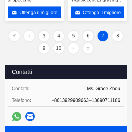
Home Hotel Project
Ottenga il migliore
Ottenga il migliore
Customization di vetro
prezzo
prezzo
3
4
5
6
7
8
9
10
Contatti
Contatti:
Ms. Grace Zhou
Telefono:
+8613929909663--13690711186