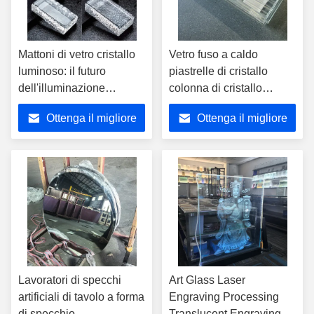
Mattoni di vetro cristallo
Vetro fuso a caldo
luminoso: il futuro
piastrelle di cristallo
dell'illuminazione
colonna di cristallo
architettonica
design creativo hotel
Ottenga il migliore
Ottenga il migliore
centro commerciale
decorazione vetro di arte
prezzo
prezzo
traslucida
Lavoratori di specchi
Art Glass Laser
artificiali di tavolo a forma
Engraving Processing
di specchio
Translucent Engraving