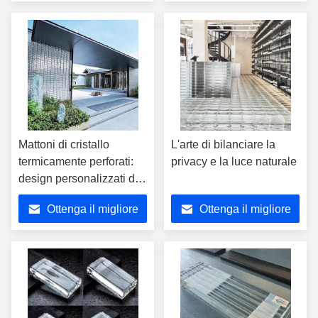
Spaziale
Notte
prezzo
prezzo
Mattoni di cristallo
L'arte di bilanciare la
termicamente perforati:
privacy e la luce naturale
design personalizzati dei
fori che combinano
Ottenga il migliore
Ottenga il migliore
caratteristiche decorative
e funzionali
prezzo
prezzo