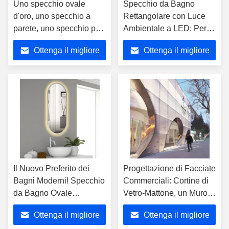
Uno specchio ovale
Specchio da Bagno
d'oro, uno specchio a
Rettangolare con Luce
parete, uno specchio per
Ambientale a LED: Per
il trucco
un Bagno Raffinato
Ottenga il migliore
Ottenga il migliore
prezzo
prezzo
Il Nuovo Preferito dei
Progettazione di Facciate
Bagni Moderni! Specchio
Commerciali: Cortine di
da Bagno Ovale
Vetro-Mattone, un Muro
Illuminato, Rimodellando
di Giorno e un'Opera di
Ottenga il migliore
Ottenga il migliore
l'Estetica e l'Esperienza
Light Painting Urbana di