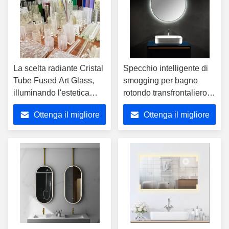
La scelta radiante Cristal
Specchio intelligente di
Tube Fused Art Glass,
smogging per bagno
illuminando l'estetica
rotondo transfrontaliero -
spaziale
Specchio a LED touch
Ottenga il migliore
Ottenga il migliore
smart per bagno in stile
nordico
prezzo
prezzo