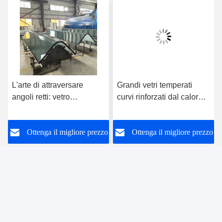
L'arte di attraversare
Grandi vetri temperati
angoli retti: vetro
curvi rinforzati dal calore
temperato curvo a 90
per l'edilizia
gradi, ridisegna lo spazio
o
Ottenga il migliore prezzo
Ottenga il migliore prezzo
con un'estetica senza
soluzione di continuità
foshan nanhai ruixin glass co., ltd