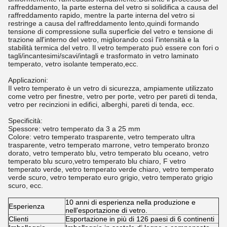
raffreddamento, la parte esterna del vetro si solidifica a causa del
raffreddamento rapido, mentre la parte interna del vetro si
restringe a causa del raffreddamento lento,quindi formando
tensione di compressione sulla superficie del vetro e tensione di
trazione all'interno del vetro, migliorando così l'intensità e la
stabilità termica del vetro. Il vetro temperato può essere con fori o
tagli/incantesimi/scavi/intagli e trasformato in vetro laminato
temperato, vetro isolante temperato,ecc.
Applicazioni:
Il vetro temperato è un vetro di sicurezza, ampiamente utilizzato
come vetro per finestre, vetro per porte, vetro per pareti di tenda,
vetro per recinzioni in edifici, alberghi, pareti di tenda, ecc.
Specificità:
Spessore: vetro temperato da 3 a 25 mm
Colore: vetro temperato trasparente, vetro temperato ultra
trasparente, vetro temperato marrone, vetro temperato bronzo
dorato, vetro temperato blu, vetro temperato blu oceano, vetro
temperato blu scuro,vetro temperato blu chiaro, F vetro
temperato verde, vetro temperato verde chiaro, vetro temperato
verde scuro, vetro temperato euro grigio, vetro temperato grigio
scuro, ecc.
10 anni di esperienza nella produzione e
Esperienza
nell'esportazione di vetro.
Clienti
Esportazione in più di 126 paesi di 6 continenti