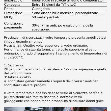
Imballaggio
Imballaggio in scatole di legno o compensato.
Consegna
Entro 15 giorni da T/T o L/C
Porto
Guangzhou
Dimensione
Sono disponibili dimensioni personalizzate
MOQ
50 metri quadrati
Condizioni di
30% T/T in anticipo e saldo prima della
pagamento
spedizione.
Prestazioni di sicurezza: il vetro temperato presenta angoli obtusi
innocui quando si rompe.
Resistenza: Quattro volte superiore al vetro ordinario.
Performance di stabilità termica: tre volte superiore al vetro
ordinario, in grado di sopportare il cambiamento di temperatura di
circa 200° C.
1. Sicurezza
2Il vetro temperato ha una resistenza 4-5 volte superiore a quella
del vetro normale.
3Stabilità a caldo
4. soddisfare generosamente i requisiti dei diversi clienti per
soddisfare i diversi progetti
Il vetro temperato è spesso definito vetro di sicurezza perché è
più resistente alla rottura rispetto al normale vetro
galleggiante.che hanno meno probabilità di causare danni gravi.