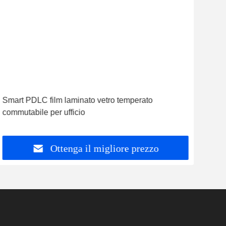
Smart PDLC film laminato vetro temperato
5mm 
commutabile per ufficio
Priv
Ottenga il migliore prezzo