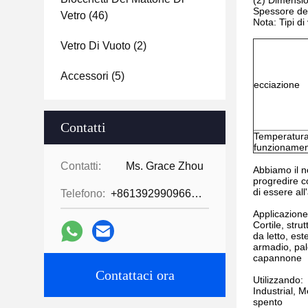
(2) Dimension
Spessore de
Vetro
(46)
Nota: Tipi di
Vetro Di Vuoto
(2)
Accessori
(5)
ecciazione
Contatti
Temperatura
funzioname
Contatti:
Ms. Grace Zhou
Abbiamo il n
progredire co
di essere al
Telefono:
+8613929909663--13690711186
Applicazione
Cortile, str
da letto, est
armadio, pal
capannone
Contattaci ora
Utilizzando:
Industrial, 
spento