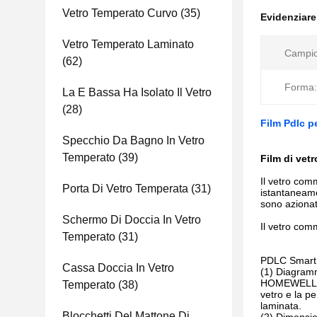
Vetro Temperato Curvo
(35)
Evidenziar
Vetro Temperato Laminato
Campio
(62)
Forma:
La E Bassa Ha Isolato Il Vetro
(28)
Film Pdlc p
Specchio Da Bagno In Vetro
Temperato
(39)
Film di vet
Il vetro com
Porta Di Vetro Temperata
(31)
istantaneame
sono azionati
Schermo Di Doccia In Vetro
Il vetro com
Temperato
(31)
PDLC Smart
Cassa Doccia In Vetro
(1) Diagramm
HOMEWELL Vet
Temperato
(38)
vetro e la p
laminata.
Blocchetti Del Mattone Di