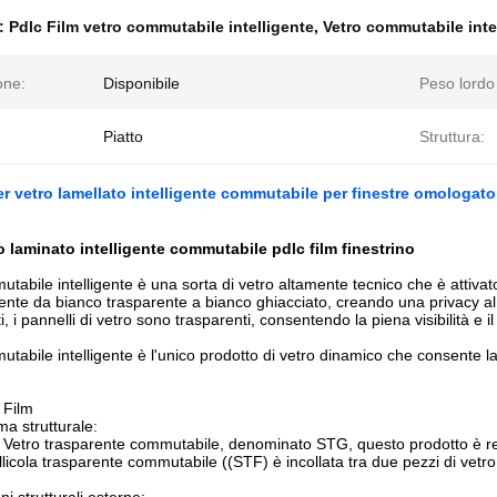
e:
Pdlc Film vetro commutabile intelligente
,
Vetro commutabile inte
ne:
Disponibile
Peso lordo 
Piatto
Struttura:
er vetro lamellato intelligente commutabile per finestre omologat
ro laminato intelligente commutabile pdlc film finestrino
mutabile intelligente è una sorta di vetro altamente tecnico che è atti
nte da bianco trasparente a bianco ghiacciato, creando una privacy 
, i pannelli di vetro sono trasparenti, consentendo la piena visibilità e i
mutabile intelligente è l'unico prodotto di vetro dinamico che consente l
 Film
a strutturale:
ro trasparente commutabile, denominato STG, questo prodotto è reali
ellicola trasparente commutabile ((STF) è incollata tra due pezzi di vetr