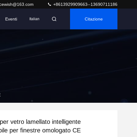
acewish@163.com
+8613929909663--13690711186
Eventi
Citazione
Italian
E
per vetro lamellato intelligente
le per finestre omologato CE