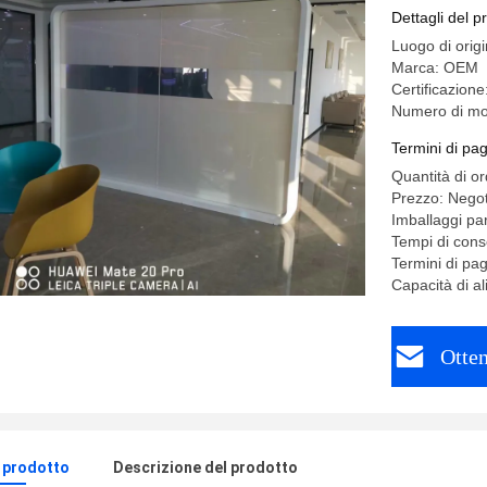
Dettagli del p
Luogo di orig
Marca: OEM
Certificazion
Numero di mo
Termini di pa
Quantità di o
Prezzo: Negot
Imballaggi pa
Tempi di cons
Termini di pa
Capacità di a
Otten
l prodotto
Descrizione del prodotto