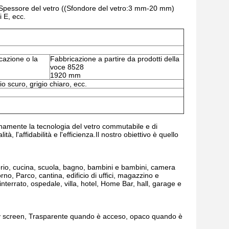
Spessore del vetro ((Sfondore del vetro:3 mm-20 mm)
i E, ecc.
icazione o la
Fabbricazione a partire da prodotti della
voce 8528
1920 mm
io scuro, grigio chiaro, ecc.
enamente la tecnologia del vetro commutabile e di
, l'affidabilità e l'efficienza.Il nostro obiettivo è quello
atorio, cucina, scuola, bagno, bambini e bambini, camera
rno, Parco, cantina, edificio di uffici, magazzino e
nterrato, ospedale, villa, hotel, Home Bar, hall, garage e
lay screen, Trasparente quando è acceso, opaco quando è