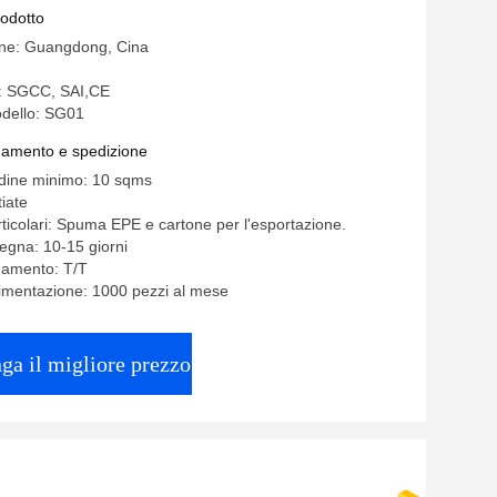
rodotto
ine: Guangdong, Cina
e: SGCC, SAI,CE
dello: SG01
gamento e spedizione
rdine minimo: 10 sqms
iate
rticolari: Spuma EPE e cartone per l'esportazione.
egna: 10-15 giorni
gamento: T/T
limentazione: 1000 pezzi al mese
ga il migliore prezzo