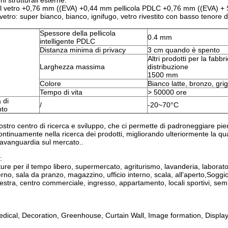
i strutturali esterne:
l vetro +0,76 mm ((EVA) +0,44 mm pellicola PDLC +0,76 mm ((EVA) + 
 vetro: super bianco, bianco, ignifugo, vetro rivestito con basso tenore d
Spessore della pellicola
0.4 mm
intelligente PDLC
Distanza minima di privacy
3 cm quando è spento
Altri prodotti per la fabbr
Larghezza massima
distribuzione
1500 mm
Colore
Bianco latte, bronzo, grig
Tempo di vita
> 50000 ore
 di
/
-20~70°C
nto
ostro centro di ricerca e sviluppo, che ci permette di padroneggiare pi
ntinuamente nella ricerca dei prodotti, migliorando ulteriormente la qualità
l'avanguardia sul mercato..
:
utture per il tempo libero, supermercato, agriturismo, lavanderia, labor
erno, sala da pranzo, magazzino, ufficio interno, scala, all'aperto,Soggio
estra, centro commerciale, ingresso, appartamento, locali sportivi, semi
Medical, Decoration, Greenhouse, Curtain Wall, Image formation, Disp