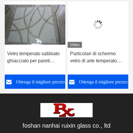
Video
Vetro temperato sabbiato
Particolari di schermo
ghiacciato per pareti
vetro di arte temperato
divisorie per sale e sala
intaglio vetro di filo
da pranzo
laminato
o
Ottenga il migliore prezzo
Ottenga il migliore prezzo
foshan nanhai ruixin glass co., ltd