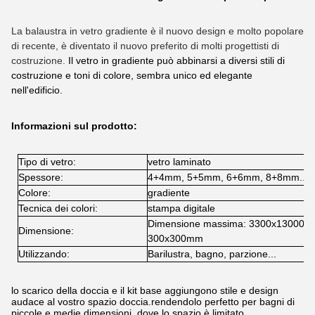
La balaustra in vetro gradiente è il nuovo design e molto popolare
di recente, è diventato il nuovo preferito di molti progettisti di
costruzione.
Il vetro in gradiente può abbinarsi a diversi stili di
costruzione e toni di colore, sembra unico ed elegante
nell'edificio.
Informazioni sul prodotto:
Tipo di vetro:
vetro laminato
Spessore:
4+4mm, 5+5mm, 6+6mm, 8+8mm...
Colore:
gradiente
Tecnica dei colori:
stampa digitale
Dimensione massima: 3300x13000mm
Dimensione:
300x300mm
Utilizzando:
Barilustra, bagno, parzione...
lo scarico della doccia e il kit base aggiungono stile e design
audace al vostro spazio doccia.rendendolo perfetto per bagni di
piccole e medie dimensioni, dove lo spazio è limitato.