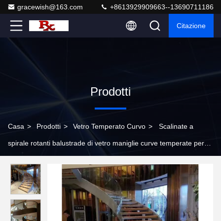
gracewish@163.com
+8613929909663--13690711186
Citazione
Prodotti
Casa
>
Prodotti
>
Vetro Temperato Curvo
>
Scalinate a
spirale rotanti balustrade di vetro maniglie curve temperate per
scale