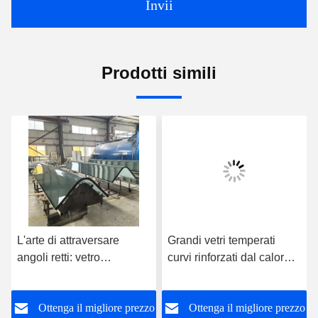
Invii
Prodotti simili
L'arte di attraversare
Grandi vetri temperati
angoli retti: vetro
curvi rinforzati dal calore
temperato curvo a 90
per l'edilizia
gradi, ridisegna lo spazio
o
Ottenga il migliore prezzo
Ottenga il migliore prezzo
con un'estetica senza