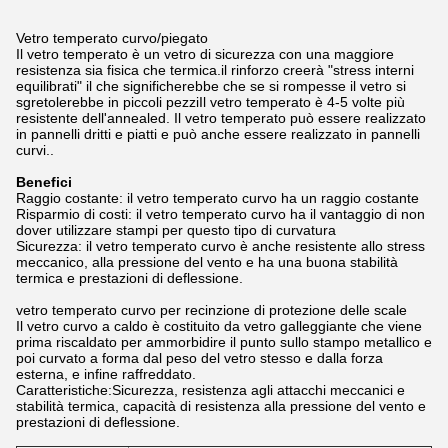
Vetro temperato curvo/piegato
Il vetro temperato è un vetro di sicurezza con una maggiore
resistenza sia fisica che termica.il rinforzo creerà "stress interni
equilibrati" il che significherebbe che se si rompesse il vetro si
sgretolerebbe in piccoli pezziIl vetro temperato è 4-5 volte più
resistente dell'annealed. Il vetro temperato può essere realizzato
in pannelli dritti e piatti e può anche essere realizzato in pannelli
curvi..
Benefici
Raggio costante: il vetro temperato curvo ha un raggio costante
Risparmio di costi: il vetro temperato curvo ha il vantaggio di non
dover utilizzare stampi per questo tipo di curvatura
Sicurezza: il vetro temperato curvo è anche resistente allo stress
meccanico, alla pressione del vento e ha una buona stabilità
termica e prestazioni di deflessione.
vetro temperato curvo per recinzione di protezione delle scale
Il vetro curvo a caldo è costituito da vetro galleggiante che viene
prima riscaldato per ammorbidire il punto sullo stampo metallico e
poi curvato a forma dal peso del vetro stesso e dalla forza
esterna, e infine raffreddato.
Caratteristiche:Sicurezza, resistenza agli attacchi meccanici e
stabilità termica, capacità di resistenza alla pressione del vento e
prestazioni di deflessione.