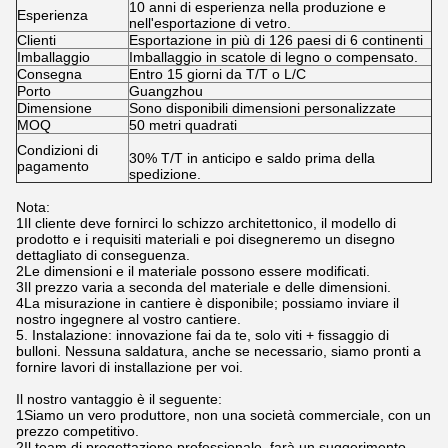
10 anni di esperienza nella produzione e
Esperienza
nell'esportazione di vetro.
Clienti
Esportazione in più di 126 paesi di 6 continenti
Imballaggio
Imballaggio in scatole di legno o compensato.
Consegna
Entro 15 giorni da T/T o L/C
Porto
Guangzhou
Dimensione
Sono disponibili dimensioni personalizzate
MOQ
50 metri quadrati
Condizioni di
30% T/T in anticipo e saldo prima della
pagamento
spedizione.
Nota:
1Il cliente deve fornirci lo schizzo architettonico, il modello di
prodotto e i requisiti materiali e poi disegneremo un disegno
dettagliato di conseguenza.
2Le dimensioni e il materiale possono essere modificati.
3Il prezzo varia a seconda del materiale e delle dimensioni.
4La misurazione in cantiere è disponibile; possiamo inviare il
nostro ingegnere al vostro cantiere.
5. Instalazione: innovazione fai da te, solo viti + fissaggio di
bulloni. Nessuna saldatura, anche se necessario, siamo pronti a
fornire lavori di installazione per voi.
Il nostro vantaggio è il seguente:
1Siamo un vero produttore, non una società commerciale, con un
prezzo competitivo.
2Il team di progettazione professionale, farà un suggerimento