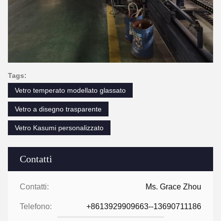
Tags:
Vetro temperato modellato glassato
Vetro a disegno trasparente
Vetro Kasumi personalizzato
Contatti
Contatti:
Ms. Grace Zhou
Telefono:
+8613929909663--13690711186