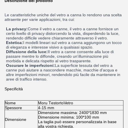
Descrizione del prodotto
Le caratteristiche uniche del vetro a canna lo rendono una scelta
attraente per varie applicazioni, tra cui:
La privacy:
Come il vetro a canne, il vetro a canne fornisce un
certo livello di privacy distorcendo la vista, disperdendo la luce,
rendendo difficile vedere chiaramente attraverso il vetro.
Estetica:
I modelli lineari sul vetro a canna aggiungono un tocco
di eleganza e interesse visivo a qualsiasi spazio.
Diffusione della luce:
Il vetro a canne consente alla luce di
passare mentre lo diffonde, creando un'illuminazione più
morbida e delicata rispetto al vetro trasparente.
Oscurare le imperfezioni:
La superficie tessuta del vetro a
canne può aiutare a nascondere macchie, macchie d'acqua e
altre imperfezioni minori, rendendolo più facile da mantenere in
aree di traffico intenso.
Specificità
Nome
Moru T
estorto
Vetro
Spessore
4-15 mm
Dimensione massima: 2400*1830 mm
Dimensione minima: 100*100 mm
Dimensione
La taglia può essere personalizzata in base
alla vostra richiesta.