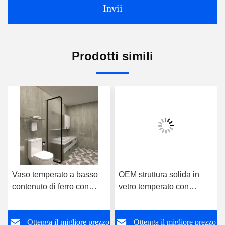
Invii
Prodotti simili
Vaso temperato a basso
OEM struttura solida in
contenuto di ferro con
vetro temperato con
modello solare Arco-
cornice curva
rivolto Satinlite Super
o
Ottenga il migliore prezzo
Ottenga il migliore prezzo
Bianco