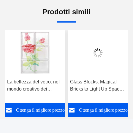
Prodotti simili
La bellezza del vetro: nel
Glass Blocks: Magical
mondo creativo dei
Bricks to Light Up Spaces
blocchi di vetro e dei
— Product Introduction
blocchi di cristallo
o
Ottenga il migliore prezzo
Ottenga il migliore prezzo