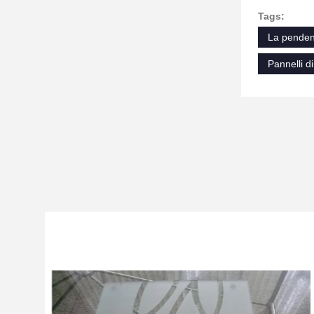
Tags:
La penden
Pannelli d