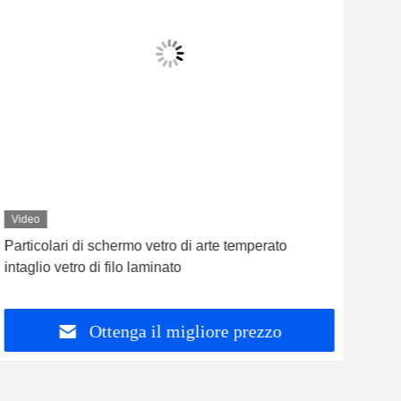
Video
Particolari di schermo vetro di arte temperato
Colo
intaglio vetro di filo laminato
prof
Ottenga il migliore prezzo