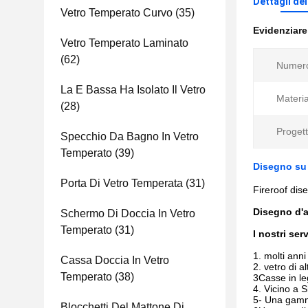
Dettagli de
Vetro Temperato Curvo
(35)
Evidenziar
Vetro Temperato Laminato
(62)
Numero
La E Bassa Ha Isolato Il Vetro
Materia
(28)
Progett
Specchio Da Bagno In Vetro
Temperato
(39)
Disegno su 
Porta Di Vetro Temperata
(31)
Fireroof dis
Disegno d'a
Schermo Di Doccia In Vetro
Temperato
(31)
I nostri serv
1. molti anni
Cassa Doccia In Vetro
2. vetro di a
Temperato
(38)
3Casse in le
4. Vicino a 
5- Una gamma
Blocchetti Del Mattone Di