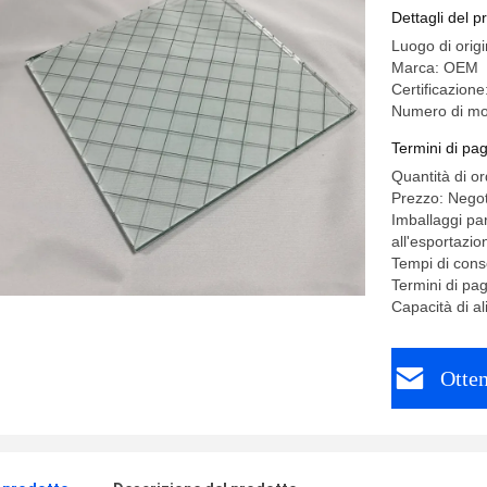
Dettagli del p
Luogo di orig
Marca: OEM
Certificazion
Numero di mod
Termini di pa
Quantità di o
Prezzo: Negot
Imballaggi par
all'esportazi
Tempi di cons
Termini di pa
Capacità di a
Otten