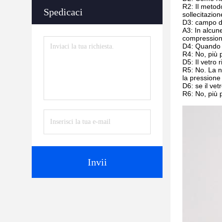
R2: Il metodo
Spedicaci
sollecitazion
D3: campo d'
A3: In alcune
compressione
D4: Quando il
R4: No, più p
D5: Il vetro 
R5: No. La no
la pressione
D6: se il vet
R6: No, più p
Invii