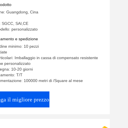
rodotto
ine: Guangdong, Cina
e: SGCC, SAI,CE
ello: personalizzato
gamento e spedizione
rdine minimo: 10 pezzi
iate
ticolari: Imballaggio in cassa di compensato resistente
one personalizzato
egna: 10-20 giorni
gamento: T/T
limentazione: 100000 metri di /Square al mese
ga il migliore prezzo