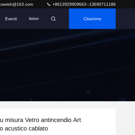
acewish@163.com
+8613929909663--13690711186
Eventi
Citazione
Italian
u misura Vetro antincendio Art
o acustico cablato