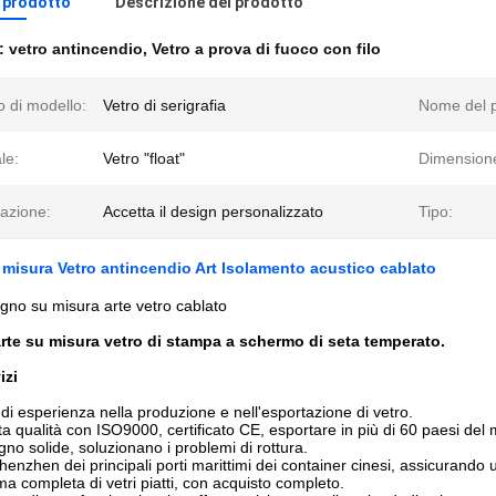
l prodotto
Descrizione del prodotto
e:
vetro antincendio
,
Vetro a prova di fuoco con filo
 di modello:
Vetro di serigrafia
Nome del p
le:
Vetro "float"
Dimension
azione:
Accetta il design personalizzato
Tipo:
misura Vetro antincendio Art Isolamento acustico cablato
egno su misura arte vetro cablato
rte su misura vetro di stampa a schermo di seta temperato.
izi
 di esperienza nella produzione e nell'esportazione di vetro.
lta qualità con ISO9000, certificato CE, esportare in più di 60 paesi del
gno solide, soluzionano i problemi di rottura.
Shenzhen dei principali porti marittimi dei container cinesi, assicuran
 completa di vetri piatti, con acquisto completo.