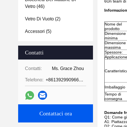
6Un team di v
Vetro
(46)
Informazion
Vetro Di Vuoto
(2)
Nome del
prodotto
Accessori
(5)
Dimensione
minima
Dimensione
massima
Contatti
Spessore:
Applicazion
Contatti:
Ms. Grace Zhou
Caratteristic
Telefono:
+8613929909663--13690711186
Imballaggio
Tempo di
consegna
Contattaci ora
Domande fr
Q1: Come giu
A1: Piattazza
D2: Come rid