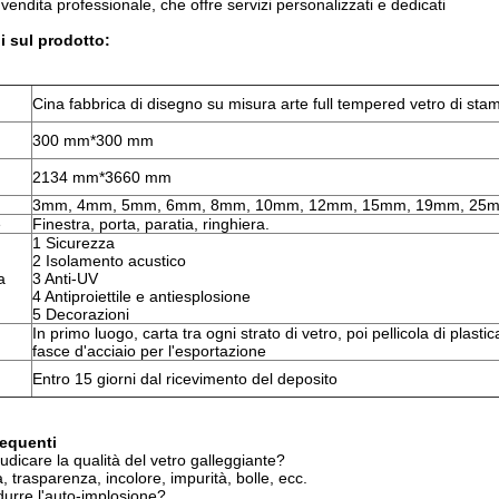
endita professionale, che offre servizi personalizzati e dedicati
i sul prodotto:
Cina fabbrica di disegno su misura arte full tempered vetro di st
300 mm*300 mm
2134 mm*3660 mm
3mm, 4mm, 5mm, 6mm, 8mm, 10mm, 12mm, 15mm, 19mm, 25
e
Finestra, porta, paratia, ringhiera.
1 Sicurezza
2 Isolamento acustico
a
3 Anti-UV
4 Antiproiettile e antiesplosione
5 Decorazioni
In primo luogo, carta tra ogni strato di vetro, poi pellicola di plasti
fasce d'acciaio per l'esportazione
Entro 15 giorni dal ricevimento del deposito
equenti
dicare la qualità del vetro galleggiante?
, trasparenza, incolore, impurità, bolle, ecc.
urre l'auto-implosione?