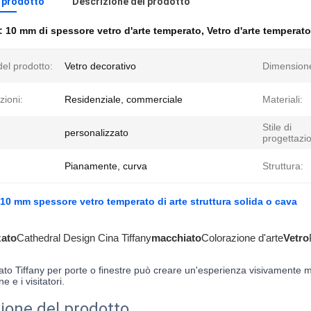
l prodotto
Descrizione del prodotto
e:
10 mm di spessore vetro d'arte temperato
,
Vetro d'arte temperato
el prodotto:
Vetro decorativo
Dimension
zioni:
Residenziale, commerciale
Materiali:
Stile di
personalizzato
progettazi
Pianamente, curva
Struttura:
0 mm spessore vetro temperato di arte struttura solida o cava
zato
Cathedral Design Cina Tiffany
macchiato
Colorazione d'arte
Vetro
orato Tiffany per porte o finestre può creare un'esperienza visivamente m
 e i visitatori.
ione del prodotto