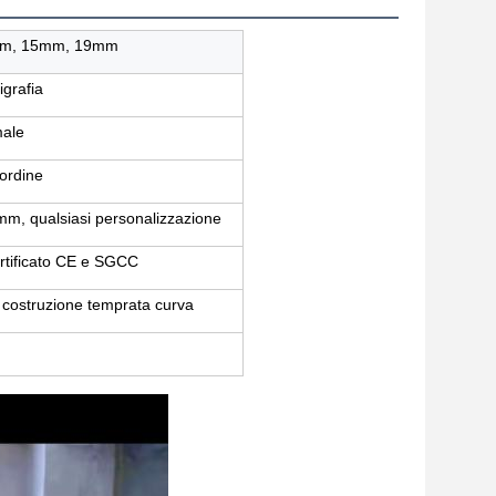
mm, 15mm, 19mm
igrafia
male
'ordine
, qualsiasi personalizzazione
ertificato CE e SGCC
 costruzione temprata curva