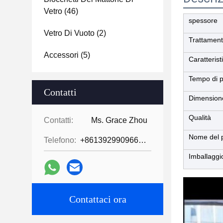
Vetro
(46)
spessore
Vetro Di Vuoto
(2)
Trattamen
Accessori
(5)
Caratterist
Tempo di 
Contatti
Dimension
Qualità
Contatti:
Ms. Grace Zhou
Nome del 
Telefono:
+8613929909663--13690711186
Imballaggi
Contattaci ora