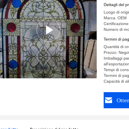
Dettagli del p
Luogo di orig
Marca: OEM
Certificazion
Numero di mod
Termini di pa
Quantità di o
Prezzo: Negot
Imballaggi par
all'esportazi
Tempi di cons
Termini di pa
Capacità di a
Otten