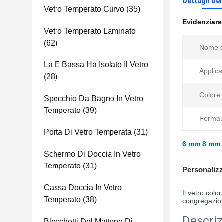
Dettagli de
Vetro Temperato Curvo
(35)
Evidenziar
Vetro Temperato Laminato
(62)
Nome d
La E Bassa Ha Isolato Il Vetro
Applica
(28)
Colore:
Specchio Da Bagno In Vetro
Temperato
(39)
Forma:
Porta Di Vetro Temperata
(31)
6 mm 8 mm 1
Schermo Di Doccia In Vetro
Temperato
(31)
Personaliz
Cassa Doccia In Vetro
Il vetro col
Temperato
(38)
congregazione
Descriz
Blocchetti Del Mattone Di