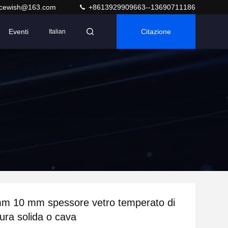
acewish@163.com
+8613929909663--13690711186
Eventi
Citazione
Italian
m 10 mm spessore vetro temperato di
tura solida o cava