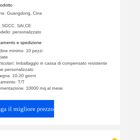
rodotto
ine: Guangdong, Cina
e: SGCC, SAI,CE
ello: personalizzato
gamento e spedizione
rdine minimo: 10 pezzi
iate
ticolari: Imballaggio in cassa di compensato resistente
one personalizzato
egna: 10-20 giorni
gamento: T/T
limentazione: 10000 mq al mese
ga il migliore prezzo