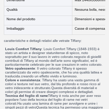
Dimensione
Max 2440x5500mm, min
Qualità
Nessuna bolla, nessun
Nome del prodotto
Dimensioni e spessore
Imballaggio
Casse di compensato p
caratteristiche e dettagli relativi alle vetrate Tiffany:
Louis Comfort Tiffany
: Louis Comfort Tiffany (1848-1933) è
stato un artista e designer statunitense di spicco, noto
soprattutto per il suo lavoro in vetro colorato.negozio di gioielliI
contributi di Tiffany al mondo dell'arte sono significativi, ed è
particolarmente celebrato per le sue creazioni in vetro colorato.
Vetro opalescente
: Il vetro colorato Tiffany è spesso
caratterizzato da vetro opalescente, che ha una qualità lattea e
traslucida.creando un effetto vivido e luminoso.
Colore e consistenza
: Tiffany ha usato una vasta gamma di
colori e texture nel suo vetro, dal blu profondo e rosso ricco al
vetro iridescente e strutturato.Questa diversità di materiali e
colori gli permise di creare disegni complessi e dettagliati.
Tecnica del foglio di rame
Tiffany è nota anche per aver reso
popolare l'uso della tecnica del foglio di rame nei vetri
colorati.Ha usato una lamina di rame per avvolgere e unire i
singoli pezzi di vetroQuesta tecnica ha permesso una maggiore