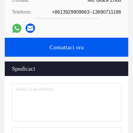
Contatti:
Ms. Grace Zhou
Telefono:
+8613929909663--13690711186
Contattaci ora
Spedicaci