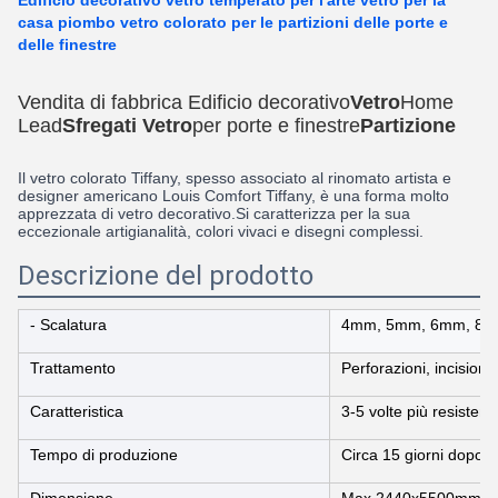
Edificio decorativo vetro temperato per l'arte vetro per la
casa piombo vetro colorato per le partizioni delle porte e
delle finestre
Vendita di fabbrica Edificio decorativo
Vetro
Home
Lead
Sfregati
Vetro
per porte e finestre
Partizione
Il vetro colorato Tiffany, spesso associato al rinomato artista e
designer americano Louis Comfort Tiffany, è una forma molto
apprezzata di vetro decorativo.Si caratterizza per la sua
eccezionale artigianalità, colori vivaci e disegni complessi.
Descrizione del prodotto
- Scalatura
4mm, 5mm, 6mm, 8m
Trattamento
Perforazioni, incisioni,
Caratteristica
3-5 volte più resisten
Tempo di produzione
Circa 15 giorni dopo l