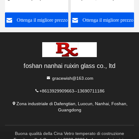
divisorie per sale e sala
colorato gradiente
da pranzo
o
Ottenga il migliore prezzo
Ottenga il migliore prezzo
foshan nanhai ruixin glass co., ltd
gracewish@163.com
+8613929909663--13690711186
Zona industriale di Dafengtian, Luocun, Nanhai, Foshan,
Guangdong
Buona qualità della Cina Vetro temperato di costruzione